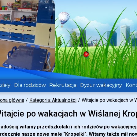
iały
Dla rodziców
Rekrutacja
Dyżur wakacyjny
Kont
rona główna
Kategoria: Aktualności
Witajcie po wakacjach w W
itajcie po wakacjach w Wiślanej Kro
radością witamy przedszkolaki i ich rodziców po wakacyjnej
rdecznie nasze nowe małe "Kropelki". Witamy także mił no