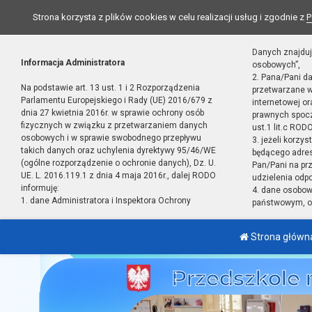
Strona korzysta z plików cookies w celu realizacji usług i zgodnie z
P
Danych znajduj
Informacja Administratora
osobowych”,
2. Pana/Pani d
Na podstawie art. 13 ust. 1 i 2 Rozporządzenia
przetwarzane w
Parlamentu Europejskiego i Rady (UE) 2016/679 z
internetowej o
dnia 27 kwietnia 2016r. w sprawie ochrony osób
prawnych spocz
fizycznych w związku z przetwarzaniem danych
ust.1 lit.c RODO
osobowych i w sprawie swobodnego przepływu
3. jeżeli korzy
takich danych oraz uchylenia dyrektywy 95/46/WE
będącego adres
(ogólne rozporządzenie o ochronie danych), Dz. U.
Pan/Pani na pr
UE. L. 2016.119.1 z dnia 4 maja 2016r., dalej RODO
udzielenia odp
informuję:
4. dane osobo
1. dane Administratora i Inspektora Ochrony
państwowym, or
Strona główn
Przedszkole 