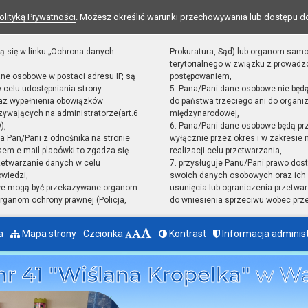
olityką Prywatności
. Możesz określić warunki przechowywania lub dostępu d
ą się w linku „Ochrona danych
Prokuratura, Sąd) lub organom sam
terytorialnego w związku z prowad
ane osobowe w postaci adresu IP, są
postępowaniem,
 celu udostępniania strony
5. Pana/Pani dane osobowe nie będ
raz wypełnienia obowiązków
do państwa trzeciego ani do organiz
ywających na administratorze(art.6
międzynarodowej,
),
6. Pana/Pani dane osobowe będą pr
sta Pan/Pani z odnośnika na stronie
wyłącznie przez okres i w zakresie
em e-mail placówki to zgadza się
realizacji celu przetwarzania,
zetwarzanie danych w celu
7. przysługuje Panu/Pani prawo dost
owiedzi,
swoich danych osobowych oraz ich 
we mogą być przekazywane organom
usunięcia lub ograniczenia przetwar
ganom ochrony prawnej (Policja,
do wniesienia sprzeciwu wobec prz
a
Mapa strony
Czcionka
Kontrast
Informacja adminis
nr 41 "Wiślana Kropelka"
w Wa