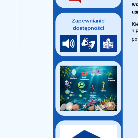
ws
uś
Zapewnianie
Ki
dostępności
? 
po