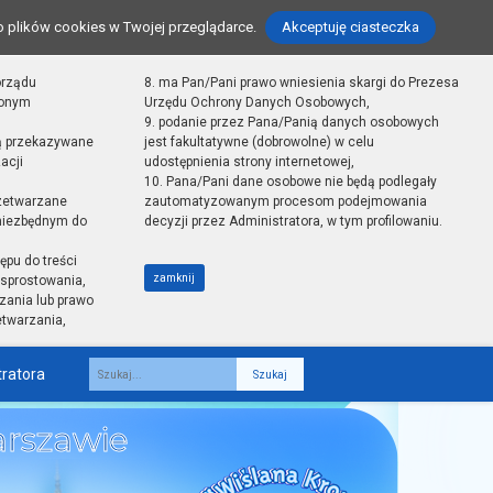
o plików cookies w Twojej przeglądarce.
Akceptuję ciasteczka
orządu
8. ma Pan/Pani prawo wniesienia skargi do Prezesa
zonym
Urzędu Ochrony Danych Osobowych,
9. podanie przez Pana/Panią danych osobowych
ą przekazywane
jest fakultatywne (dobrowolne) w celu
acji
udostępnienia strony internetowej,
10. Pana/Pani dane osobowe nie będą podlegały
zetwarzane
zautomatyzowanym procesom podejmowania
 niezbędnym do
decyzji przez Administratora, w tym profilowaniu.
ępu do treści
zamknij
sprostowania,
zania lub prawo
etwarzania,
tratora
Fraza
rszawie