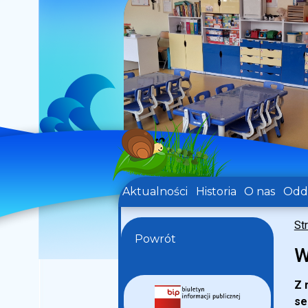
Aktualności
Historia
O nas
Oddz
St
Powrót
W
Z 
se