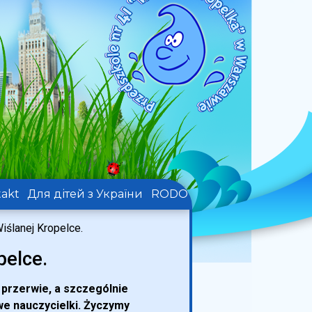
akt
Для дітей з України
RODO
iślanej Kropelce.
pelce.
 przerwie, a szczególnie
we nauczycielki. Życzymy