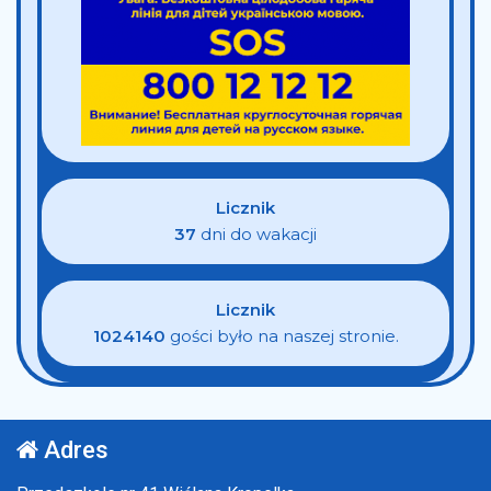
Licznik
37
dni do wakacji
Licznik
1024140
gości było na naszej stronie.
Adres