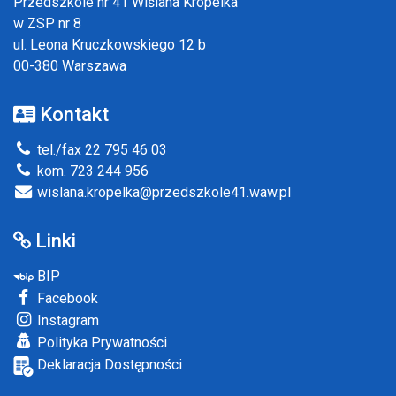
Przedszkole nr 41 Wiślana Kropelka
w ZSP nr 8
ul. Leona Kruczkowskiego 12 b
00-380 Warszawa
Kontakt
tel./fax 22 795 46 03
kom. 723 244 956
wislana.kropelka@przedszkole41.waw.pl
Linki
BIP
Facebook
Instagram
Polityka Prywatności
Deklaracja Dostępności