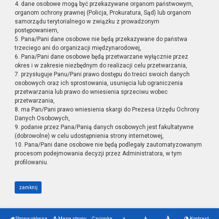
4. dane osobowe mogą być przekazywane organom państwowym,
organom ochrony prawnej (Policja, Prokuratura, Sąd) lub organom
samorządu terytorialnego w związku z prowadzonym
postępowaniem,
5. Pana/Pani dane osobowe nie będą przekazywane do państwa
trzeciego ani do organizacji międzynarodowej,
6. Pana/Pani dane osobowe będą przetwarzane wyłącznie przez
okres i w zakresie niezbędnym do realizacji celu przetwarzania,
7. przysługuje Panu/Pani prawo dostępu do treści swoich danych
osobowych oraz ich sprostowania, usunięcia lub ograniczenia
przetwarzania lub prawo do wniesienia sprzeciwu wobec
przetwarzania,
8. ma Pan/Pani prawo wniesienia skargi do Prezesa Urzędu Ochrony
Danych Osobowych,
9. podanie przez Pana/Panią danych osobowych jest fakultatywne
(dobrowolne) w celu udostępnienia strony internetowej,
10. Pana/Pani dane osobowe nie będą podlegały zautomatyzowanym
procesom podejmowania decyzji przez Administratora, w tym
profilowaniu.
zamknij
Strona główna
Mapa strony
Czcionka
Kontrast