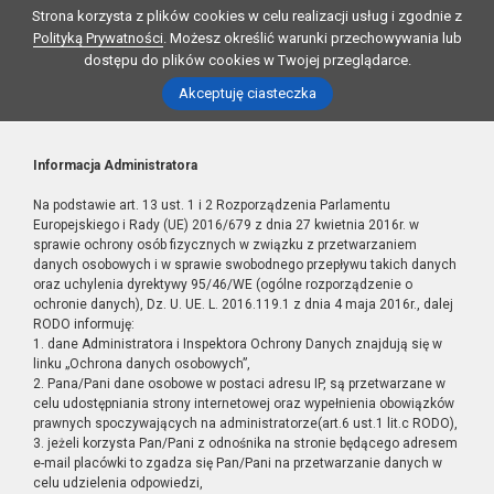
Strona korzysta z plików cookies w celu realizacji usług i zgodnie z
Polityką Prywatności
. Możesz określić warunki przechowywania lub
dostępu do plików cookies w Twojej przeglądarce.
Akceptuję ciasteczka
Informacja Administratora
Na podstawie art. 13 ust. 1 i 2 Rozporządzenia Parlamentu
Europejskiego i Rady (UE) 2016/679 z dnia 27 kwietnia 2016r. w
sprawie ochrony osób fizycznych w związku z przetwarzaniem
danych osobowych i w sprawie swobodnego przepływu takich danych
oraz uchylenia dyrektywy 95/46/WE (ogólne rozporządzenie o
ochronie danych), Dz. U. UE. L. 2016.119.1 z dnia 4 maja 2016r., dalej
RODO informuję:
1. dane Administratora i Inspektora Ochrony Danych znajdują się w
linku „Ochrona danych osobowych”,
2. Pana/Pani dane osobowe w postaci adresu IP, są przetwarzane w
celu udostępniania strony internetowej oraz wypełnienia obowiązków
prawnych spoczywających na administratorze(art.6 ust.1 lit.c RODO),
3. jeżeli korzysta Pan/Pani z odnośnika na stronie będącego adresem
e-mail placówki to zgadza się Pan/Pani na przetwarzanie danych w
celu udzielenia odpowiedzi,