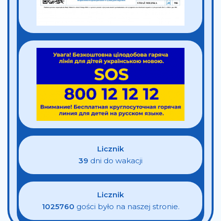
Licznik
39
dni do wakacji
Licznik
1025760
gości było na naszej stronie.