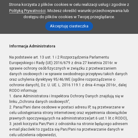
Strona korzysta z plików cookies w celu realizacji usług i zgodnie z
Polityką Prywatności
. Możesz określić warunki przechowywania lub
dostępu do plików cookies w Twojej przeglądarce.
Akceptuję ciasteczka
Informacja Administratora
Na podstawie art. 13 ust. 1 i 2 Rozporządzenia Parlamentu
Europejskiego i Rady (UE) 2016/679 z dnia 27 kwietnia 2016r. w
sprawie ochrony osób fizycznych w związku z przetwarzaniem
danych osobowych i w sprawie swobodnego przepływu takich danych
oraz uchylenia dyrektywy 95/46/WE (ogólne rozporządzenie o
ochronie danych), Dz. U. UE. L. 2016.119.1 z dnia 4 maja 2016r., dalej
RODO informuję:
1. dane Administratora i Inspektora Ochrony Danych znajdują się w
linku „Ochrona danych osobowych”,
2. Pana/Pani dane osobowe w postaci adresu IP, są przetwarzane w
celu udostępniania strony internetowej oraz wypełnienia obowiązków
prawnych spoczywających na administratorze(art.6 ust.1 lit.c RODO),
3. jeżeli korzysta Pan/Pani z odnośnika na stronie będącego adresem
e-mail placówki to zgadza się Pan/Pani na przetwarzanie danych w
celu udzielenia odpowiedzi,