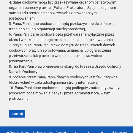
4. dane osobowe mogą być przekazywane organom państwowym,
organom ochrony prawnej (Policja, Prokuratura, Sąd) lub organom
samorządu terytorialnego w związku z prowadzonym
postępowaniem,
5. Pana/Pani dane osobowe nie będą przekazywane do państwa
trzeciego ani do organizacji międzynarodowej,
6. Pana/Pani dane osobowe będą przetwarzane wyłącznie przez
okres i w zakresie niezbędnym do realizacji celu przetwarzania,
7. przysługuje Panu/Pani prawo dostępu do treści swoich danych
osobowych oraz ich sprostowania, usunięcia lub ograniczenia
przetwarzania lub prawo do wniesienia sprzeciwu wobec
przetwarzania,
8. ma Pan/Pani prawo wniesienia skargi do Prezesa Urzędu Ochrony
Danych Osobowych,
9. podanie przez Pana/Panią danych osobowych jest fakultatywne
(dobrowolne) w celu udostępnienia strony internetowej,
10. Pana/Pani dane osobowe nie będą podlegały zautomatyzowanym
procesom podejmowania decyzji przez Administratora, w tym
profilowaniu.
zamknij
Strona główna
Mapa strony
Czcionka
Kontrast