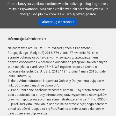
Strona korzysta z plików cookies w celu realizacji usług i zgodnie z
Polityką Prywatności
. Możesz określić warunki przechowywania lub
dostępu do plików cookies w Twojej przeglądarce.
Akceptuję ciasteczka
Informacja Administratora
Na podstawie art. 13 ust. 1 i 2 Rozporządzenia Parlamentu
Europejskiego i Rady (UE) 2016/679 z dnia 27 kwietnia 2016r. w
sprawie ochrony osób fizycznych w związku z przetwarzaniem
danych osobowych i w sprawie swobodnego przepływu takich danych
oraz uchylenia dyrektywy 95/46/WE (ogólne rozporządzenie o
ochronie danych), Dz. U. UE. L. 2016.119.1 z dnia 4 maja 2016r., dalej
RODO informuję:
1. dane Administratora i Inspektora Ochrony Danych znajdują się w
linku „Ochrona danych osobowych”,
2. Pana/Pani dane osobowe w postaci adresu IP, są przetwarzane w
celu udostępniania strony internetowej oraz wypełnienia obowiązków
prawnych spoczywających na administratorze(art.6 ust.1 lit.c RODO),
3. jeżeli korzysta Pan/Pani z odnośnika na stronie będącego adresem
e-mail placówki to zgadza się Pan/Pani na przetwarzanie danych w
celu udzielenia odpowiedzi,