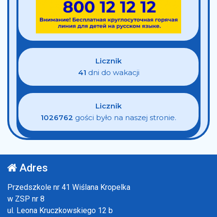
Licznik
41
dni do wakacji
Licznik
1026762
gości było na naszej stronie.
Adres
Przedszkole nr 41 Wiślana Kropelka
w ZSP nr 8
ul. Leona Kruczkowskiego 12 b