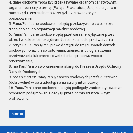
4. dane osobowe mogą być przekazywane organom państwowym,
organom ochrony prawnej (Policja, Prokuratura, Sąd) lub organom
samorządu terytorialnego w związku z prowadzonym
postępowaniem,
5. Pana/Pani dane osobowe nie będą przekazywane do państwa
trzeciego ani do organizacji międzynarodowej,
6. Pana/Pani dane osobowe będą przetwarzane wyłącznie przez
okres i w zakresie niezbędnym do realizacji celu przetwarzania,
7. przysługuje Panu/Pani prawo dostępu do treści swoich danych
osobowych oraz ich sprostowania, usunięcia lub ograniczenia
przetwarzania lub prawo do wniesienia sprzeciwu wobec
przetwarzania,
8. ma Pan/Pani prawo wniesienia skargi do Prezesa Urzędu Ochrony
Danych Osobowych,
9. podanie przez Pana/Panią danych osobowych jest fakultatywne
(dobrowolne) w celu udostępnienia strony internetowej,
10. Pana/Pani dane osobowe nie będą podlegały zautomatyzowanym
procesom podejmowania decyzji przez Administratora, w tym
profilowaniu.
zamknij
Strona główna
Mapa strony
Czcionka
Kontrast