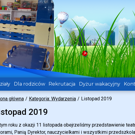
iały
Dla rodziców
Rekrutacja
Dyżur wakacyjny
Kont
rona główna
Kategoria: Wydarzenia
Listopad 2019
istopad 2019
tym roku z okazji 11 listopada obejrzeliśmy przedstawienie teatr
torami, Panią Dyrektor, nauczycielkami i wszystkimi przedszk