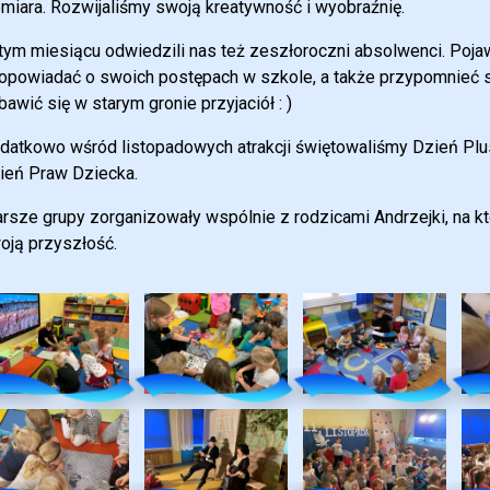
emiara. Rozwijaliśmy swoją kreatywność i wyobraźnię.
tym miesiącu odwiedzili nas też zeszłoroczni absolwenci. Pojawi
opowiadać o swoich postępach w szkole, a także przypomnieć s
bawić się w starym gronie przyjaciół : )
datkowo wśród listopadowych atrakcji świętowaliśmy Dzień P
ień Praw Dziecka.
arsze grupy zorganizowały wspólnie z rodzicami Andrzejki, na kt
oją przyszłość.