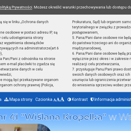
olityką Prywatności
. Możesz określić warunki przechowywania lub dostępu d
ą się w linku „Ochrona danych
Prokuratura, Sąd) lub organom sam
terytorialnego w związku z prowad
ane osobowe w postaci adresu IP, są
postępowaniem,
 celu udostępniania strony
5. Pana/Pani dane osobowe nie będ
raz wypełnienia obowiązków
do państwa trzeciego ani do organiz
ywających na administratorze(art.6
międzynarodowej,
),
6. Pana/Pani dane osobowe będą pr
sta Pan/Pani z odnośnika na stronie
wyłącznie przez okres i w zakresie
em e-mail placówki to zgadza się
realizacji celu przetwarzania,
zetwarzanie danych w celu
7. przysługuje Panu/Pani prawo dost
owiedzi,
swoich danych osobowych oraz ich 
we mogą być przekazywane organom
usunięcia lub ograniczenia przetwar
ganom ochrony prawnej (Policja,
do wniesienia sprzeciwu wobec prz
a
Mapa strony
Czcionka
Kontrast
Informacja adminis
nr 41 "Wiślana Kropelka"
w Wa