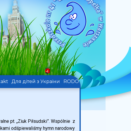
akt
Для дітей з України
RODO
alne pt. „Ziuk Piłsudski”. Wspólnie z
olakami odśpiewaliśmy hymn narodowy