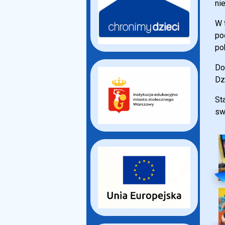
ni
W 
po
po
Do
Dz
St
sw