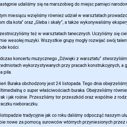
następnie udaliśmy się na marszobieg do miejsc pamięci narodowe
tym miesiącu wzięliśmy również udział w warsztatach prowadzo
om dla kota” oraz „Gleba i skały”, a także wykonywaliśmy ekspe
zestniczyliśmy też w warsztatach tanecznych. Uczyliśmy się ci
tmie wesołej muzyki. Wszystkie grupy mogły rozwijać swój talent
ode kości.
dczas koncertu muzycznego „Dźwięki z warsztatu” stworzyliśmy 
zedmiotach wykorzystywanych przy pracach konstrukcyjnych, a
a piła.
ień Buraka obchodzony jest 24 listopada. Tego dnia obejrzeliśm
ltimedialną o super właściwościach buraka. Obejrzeliśmy równie
rak i jak rośnie. Przeszliśmy tor przeszkód oraz wspólnie z ro
raczku nieboraczku.
listopadzie tradycyjnie jak co roku daliśmy odpocząć naszym u
bie nowe za pomocą surowców wtórnych przyniesionych przez 