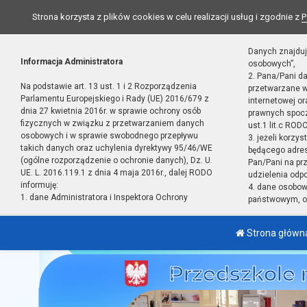
Strona korzysta z plików cookies w celu realizacji usług i zgodnie z
P
Danych znajduj
Informacja Administratora
osobowych”,
2. Pana/Pani d
Na podstawie art. 13 ust. 1 i 2 Rozporządzenia
przetwarzane w
Parlamentu Europejskiego i Rady (UE) 2016/679 z
internetowej o
dnia 27 kwietnia 2016r. w sprawie ochrony osób
prawnych spocz
fizycznych w związku z przetwarzaniem danych
ust.1 lit.c RODO
osobowych i w sprawie swobodnego przepływu
3. jeżeli korzy
takich danych oraz uchylenia dyrektywy 95/46/WE
będącego adres
(ogólne rozporządzenie o ochronie danych), Dz. U.
Pan/Pani na pr
UE. L. 2016.119.1 z dnia 4 maja 2016r., dalej RODO
udzielenia odp
informuję:
4. dane osobo
1. dane Administratora i Inspektora Ochrony
państwowym, or
Strona główn
Przedszkole 