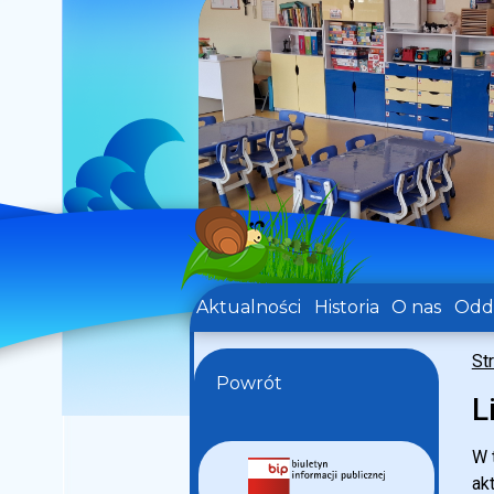
Aktualności
Historia
O nas
Oddz
St
Powrót
L
W 
ak