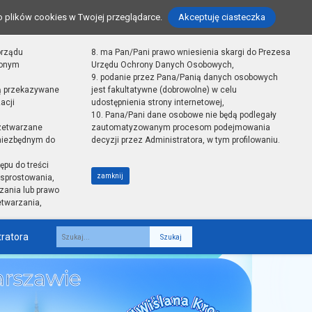
o plików cookies w Twojej przeglądarce.
Akceptuję ciasteczka
orządu
8. ma Pan/Pani prawo wniesienia skargi do Prezesa
zonym
Urzędu Ochrony Danych Osobowych,
9. podanie przez Pana/Panią danych osobowych
ą przekazywane
jest fakultatywne (dobrowolne) w celu
acji
udostępnienia strony internetowej,
10. Pana/Pani dane osobowe nie będą podlegały
zetwarzane
zautomatyzowanym procesom podejmowania
 niezbędnym do
decyzji przez Administratora, w tym profilowaniu.
ępu do treści
zamknij
sprostowania,
zania lub prawo
etwarzania,
tratora
Fraza
rszawie