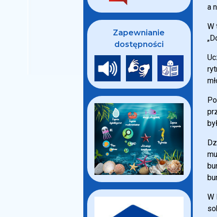
a 
W 
Zapewnianie
„D
dostępności
Uc
ry
mł
Po
pr
był
Dz
mu
bu
bu
W 
so