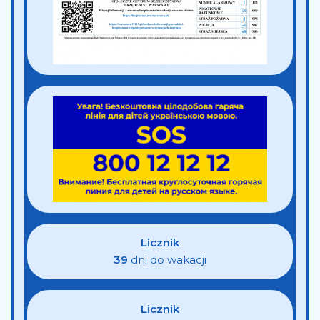
Licznik
39
dni do wakacji
Licznik