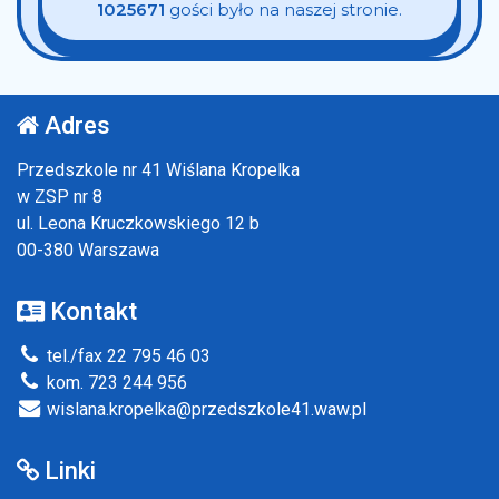
1025671
gości było na naszej stronie.
Adres
Przedszkole nr 41 Wiślana Kropelka
w ZSP nr 8
ul. Leona Kruczkowskiego 12 b
00-380 Warszawa
Kontakt
tel./fax 22 795 46 03
kom. 723 244 956
wislana.kropelka@przedszkole41.waw.pl
Linki