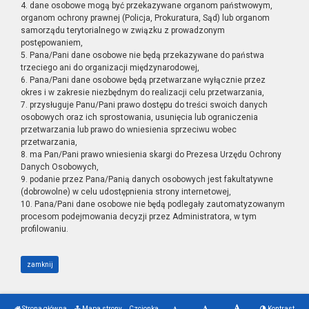
4. dane osobowe mogą być przekazywane organom państwowym,
organom ochrony prawnej (Policja, Prokuratura, Sąd) lub organom
samorządu terytorialnego w związku z prowadzonym
postępowaniem,
5. Pana/Pani dane osobowe nie będą przekazywane do państwa
trzeciego ani do organizacji międzynarodowej,
6. Pana/Pani dane osobowe będą przetwarzane wyłącznie przez
okres i w zakresie niezbędnym do realizacji celu przetwarzania,
7. przysługuje Panu/Pani prawo dostępu do treści swoich danych
osobowych oraz ich sprostowania, usunięcia lub ograniczenia
przetwarzania lub prawo do wniesienia sprzeciwu wobec
przetwarzania,
8. ma Pan/Pani prawo wniesienia skargi do Prezesa Urzędu Ochrony
Danych Osobowych,
9. podanie przez Pana/Panią danych osobowych jest fakultatywne
(dobrowolne) w celu udostępnienia strony internetowej,
10. Pana/Pani dane osobowe nie będą podlegały zautomatyzowanym
procesom podejmowania decyzji przez Administratora, w tym
profilowaniu.
zamknij
Strona główna
Mapa strony
Czcionka
Kontrast