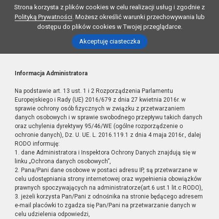
Strona korzysta z plików cookies w celu realizacji usług i zgodnie z
Polityką Prywatności
. Możesz określić warunki przechowywania lub
dostępu do plików cookies w Twojej przeglądarce.
Akceptuję ciasteczka
Informacja Administratora
Na podstawie art. 13 ust. 1 i 2 Rozporządzenia Parlamentu
Europejskiego i Rady (UE) 2016/679 z dnia 27 kwietnia 2016r. w
sprawie ochrony osób fizycznych w związku z przetwarzaniem
danych osobowych i w sprawie swobodnego przepływu takich danych
oraz uchylenia dyrektywy 95/46/WE (ogólne rozporządzenie o
ochronie danych), Dz. U. UE. L. 2016.119.1 z dnia 4 maja 2016r., dalej
RODO informuję:
1. dane Administratora i Inspektora Ochrony Danych znajdują się w
linku „Ochrona danych osobowych”,
2. Pana/Pani dane osobowe w postaci adresu IP, są przetwarzane w
celu udostępniania strony internetowej oraz wypełnienia obowiązków
prawnych spoczywających na administratorze(art.6 ust.1 lit.c RODO),
3. jeżeli korzysta Pan/Pani z odnośnika na stronie będącego adresem
e-mail placówki to zgadza się Pan/Pani na przetwarzanie danych w
celu udzielenia odpowiedzi,