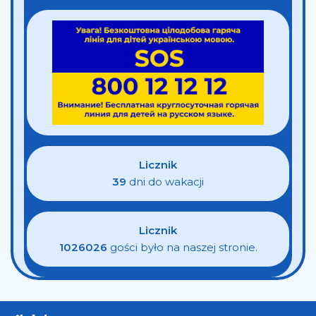
Licznik
39
dni do wakacji
Licznik
1026026
gości było na naszej stronie.