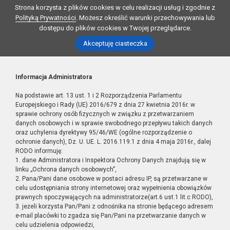
Strona korzysta z plików cookies w celu realizacji usług i zgodnie z
Polityką Prywatności
. Możesz określić warunki przechowywania lub
dostępu do plików cookies w Twojej przeglądarce.
Akceptuję ciasteczka
Informacja Administratora
Na podstawie art. 13 ust. 1 i 2 Rozporządzenia Parlamentu
Europejskiego i Rady (UE) 2016/679 z dnia 27 kwietnia 2016r. w
sprawie ochrony osób fizycznych w związku z przetwarzaniem
danych osobowych i w sprawie swobodnego przepływu takich danych
oraz uchylenia dyrektywy 95/46/WE (ogólne rozporządzenie o
ochronie danych), Dz. U. UE. L. 2016.119.1 z dnia 4 maja 2016r., dalej
RODO informuję:
1. dane Administratora i Inspektora Ochrony Danych znajdują się w
linku „Ochrona danych osobowych”,
2. Pana/Pani dane osobowe w postaci adresu IP, są przetwarzane w
celu udostępniania strony internetowej oraz wypełnienia obowiązków
prawnych spoczywających na administratorze(art.6 ust.1 lit.c RODO),
3. jeżeli korzysta Pan/Pani z odnośnika na stronie będącego adresem
e-mail placówki to zgadza się Pan/Pani na przetwarzanie danych w
celu udzielenia odpowiedzi,