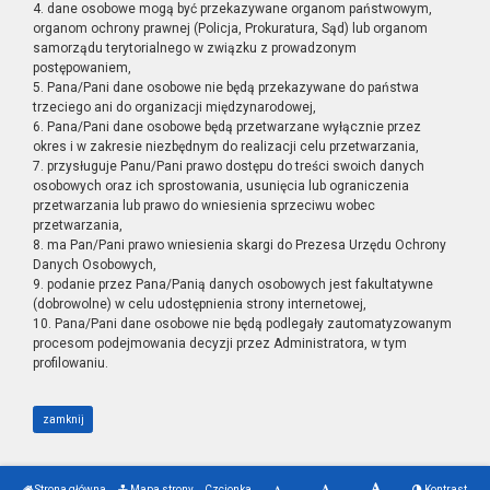
4. dane osobowe mogą być przekazywane organom państwowym,
organom ochrony prawnej (Policja, Prokuratura, Sąd) lub organom
samorządu terytorialnego w związku z prowadzonym
postępowaniem,
5. Pana/Pani dane osobowe nie będą przekazywane do państwa
trzeciego ani do organizacji międzynarodowej,
6. Pana/Pani dane osobowe będą przetwarzane wyłącznie przez
okres i w zakresie niezbędnym do realizacji celu przetwarzania,
7. przysługuje Panu/Pani prawo dostępu do treści swoich danych
osobowych oraz ich sprostowania, usunięcia lub ograniczenia
przetwarzania lub prawo do wniesienia sprzeciwu wobec
przetwarzania,
8. ma Pan/Pani prawo wniesienia skargi do Prezesa Urzędu Ochrony
Danych Osobowych,
9. podanie przez Pana/Panią danych osobowych jest fakultatywne
(dobrowolne) w celu udostępnienia strony internetowej,
10. Pana/Pani dane osobowe nie będą podlegały zautomatyzowanym
procesom podejmowania decyzji przez Administratora, w tym
profilowaniu.
zamknij
Strona główna
Mapa strony
Czcionka
Kontrast