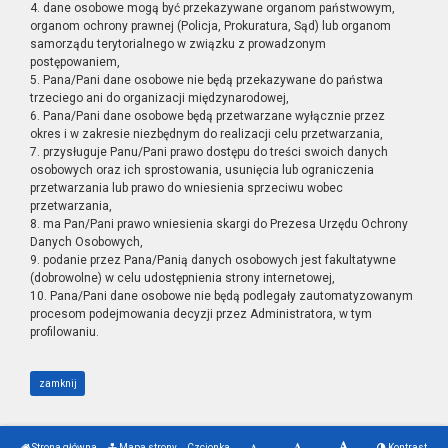
4. dane osobowe mogą być przekazywane organom państwowym,
organom ochrony prawnej (Policja, Prokuratura, Sąd) lub organom
samorządu terytorialnego w związku z prowadzonym
postępowaniem,
5. Pana/Pani dane osobowe nie będą przekazywane do państwa
trzeciego ani do organizacji międzynarodowej,
6. Pana/Pani dane osobowe będą przetwarzane wyłącznie przez
okres i w zakresie niezbędnym do realizacji celu przetwarzania,
7. przysługuje Panu/Pani prawo dostępu do treści swoich danych
osobowych oraz ich sprostowania, usunięcia lub ograniczenia
przetwarzania lub prawo do wniesienia sprzeciwu wobec
przetwarzania,
8. ma Pan/Pani prawo wniesienia skargi do Prezesa Urzędu Ochrony
Danych Osobowych,
9. podanie przez Pana/Panią danych osobowych jest fakultatywne
(dobrowolne) w celu udostępnienia strony internetowej,
10. Pana/Pani dane osobowe nie będą podlegały zautomatyzowanym
procesom podejmowania decyzji przez Administratora, w tym
profilowaniu.
zamknij
Strona główna
Mapa strony
Czcionka
Kontrast