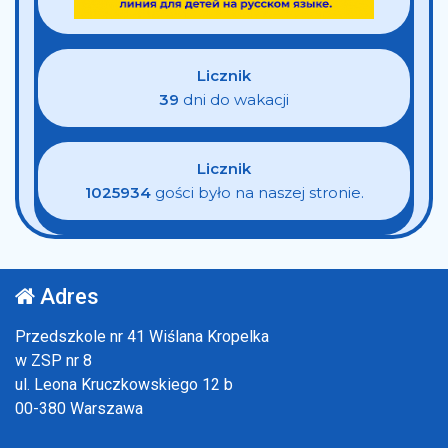
Licznik
39
dni do wakacji
Licznik
1025934
gości było na naszej stronie.
Adres
Przedszkole nr 41 Wiślana Kropelka
w ZSP nr 8
ul. Leona Kruczkowskiego 12 b
00-380 Warszawa