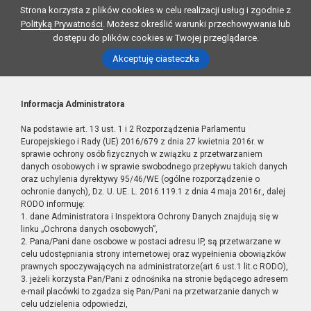
Strona korzysta z plików cookies w celu realizacji usług i zgodnie z
Polityką Prywatności
. Możesz określić warunki przechowywania lub
dostępu do plików cookies w Twojej przeglądarce.
Akceptuję ciasteczka
Informacja Administratora
Na podstawie art. 13 ust. 1 i 2 Rozporządzenia Parlamentu
Europejskiego i Rady (UE) 2016/679 z dnia 27 kwietnia 2016r. w
sprawie ochrony osób fizycznych w związku z przetwarzaniem
danych osobowych i w sprawie swobodnego przepływu takich danych
oraz uchylenia dyrektywy 95/46/WE (ogólne rozporządzenie o
ochronie danych), Dz. U. UE. L. 2016.119.1 z dnia 4 maja 2016r., dalej
RODO informuję:
1. dane Administratora i Inspektora Ochrony Danych znajdują się w
linku „Ochrona danych osobowych”,
2. Pana/Pani dane osobowe w postaci adresu IP, są przetwarzane w
celu udostępniania strony internetowej oraz wypełnienia obowiązków
prawnych spoczywających na administratorze(art.6 ust.1 lit.c RODO),
3. jeżeli korzysta Pan/Pani z odnośnika na stronie będącego adresem
e-mail placówki to zgadza się Pan/Pani na przetwarzanie danych w
celu udzielenia odpowiedzi,