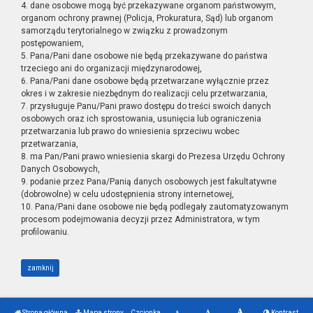
4. dane osobowe mogą być przekazywane organom państwowym,
organom ochrony prawnej (Policja, Prokuratura, Sąd) lub organom
samorządu terytorialnego w związku z prowadzonym
postępowaniem,
5. Pana/Pani dane osobowe nie będą przekazywane do państwa
trzeciego ani do organizacji międzynarodowej,
6. Pana/Pani dane osobowe będą przetwarzane wyłącznie przez
okres i w zakresie niezbędnym do realizacji celu przetwarzania,
7. przysługuje Panu/Pani prawo dostępu do treści swoich danych
osobowych oraz ich sprostowania, usunięcia lub ograniczenia
przetwarzania lub prawo do wniesienia sprzeciwu wobec
przetwarzania,
8. ma Pan/Pani prawo wniesienia skargi do Prezesa Urzędu Ochrony
Danych Osobowych,
9. podanie przez Pana/Panią danych osobowych jest fakultatywne
(dobrowolne) w celu udostępnienia strony internetowej,
10. Pana/Pani dane osobowe nie będą podlegały zautomatyzowanym
procesom podejmowania decyzji przez Administratora, w tym
profilowaniu.
zamknij
Strona główna
Mapa strony
Czcionka
Kontrast