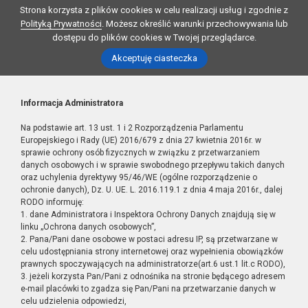
Strona korzysta z plików cookies w celu realizacji usług i zgodnie z
Polityką Prywatności
. Możesz określić warunki przechowywania lub
dostępu do plików cookies w Twojej przeglądarce.
Akceptuję ciasteczka
Informacja Administratora
Na podstawie art. 13 ust. 1 i 2 Rozporządzenia Parlamentu
Europejskiego i Rady (UE) 2016/679 z dnia 27 kwietnia 2016r. w
sprawie ochrony osób fizycznych w związku z przetwarzaniem
danych osobowych i w sprawie swobodnego przepływu takich danych
oraz uchylenia dyrektywy 95/46/WE (ogólne rozporządzenie o
ochronie danych), Dz. U. UE. L. 2016.119.1 z dnia 4 maja 2016r., dalej
RODO informuję:
1. dane Administratora i Inspektora Ochrony Danych znajdują się w
linku „Ochrona danych osobowych”,
2. Pana/Pani dane osobowe w postaci adresu IP, są przetwarzane w
celu udostępniania strony internetowej oraz wypełnienia obowiązków
prawnych spoczywających na administratorze(art.6 ust.1 lit.c RODO),
3. jeżeli korzysta Pan/Pani z odnośnika na stronie będącego adresem
e-mail placówki to zgadza się Pan/Pani na przetwarzanie danych w
celu udzielenia odpowiedzi,