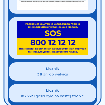
Licznik
38
dni do wakacji
Licznik
1025321
gości było na naszej stronie.