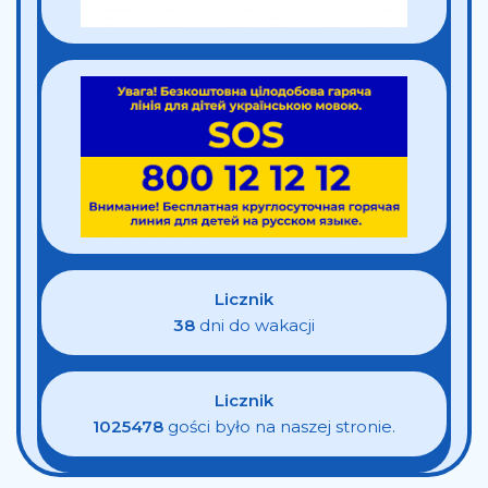
Licznik
38
dni do wakacji
Licznik
1025478
gości było na naszej stronie.