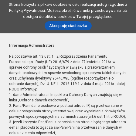
Strona korzysta z plików cookies w celu realizacji usług i zgodnie z
Polityką Prywatności
. Możesz określić warunki przechowywania lub
dostępu do plików cookies w Twojej przeglądarce.
Akceptuję ciasteczka
Informacja Administratora
Na podstawie art. 13 ust. 1 i 2 Rozporządzenia Parlamentu
Europejskiego i Rady (UE) 2016/679 z dnia 27 kwietnia 2016r. w
sprawie ochrony osób fizycznych w związku z przetwarzaniem
danych osobowych i w sprawie swobodnego przepływu takich danych
oraz uchylenia dyrektywy 95/46/WE (ogólne rozporządzenie o
ochronie danych), Dz. U. UE. L. 2016.119.1 z dnia 4 maja 2016r., dalej
RODO informuję:
1. dane Administratora i Inspektora Ochrony Danych znajdują się w
linku „Ochrona danych osobowych”,
2. Pana/Pani dane osobowe w postaci adresu IP, są przetwarzane w
celu udostępniania strony internetowej oraz wypełnienia obowiązków
prawnych spoczywających na administratorze(art.6 ust.1 lit.c RODO),
3. jeżeli korzysta Pan/Pani z odnośnika na stronie będącego adresem
e-mail placówki to zgadza się Pan/Pani na przetwarzanie danych w
celu udzielenia odpowiedzi,