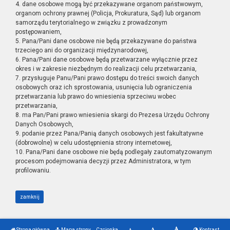
4. dane osobowe mogą być przekazywane organom państwowym,
organom ochrony prawnej (Policja, Prokuratura, Sąd) lub organom
samorządu terytorialnego w związku z prowadzonym
postępowaniem,
5. Pana/Pani dane osobowe nie będą przekazywane do państwa
trzeciego ani do organizacji międzynarodowej,
6. Pana/Pani dane osobowe będą przetwarzane wyłącznie przez
okres i w zakresie niezbędnym do realizacji celu przetwarzania,
7. przysługuje Panu/Pani prawo dostępu do treści swoich danych
osobowych oraz ich sprostowania, usunięcia lub ograniczenia
przetwarzania lub prawo do wniesienia sprzeciwu wobec
przetwarzania,
8. ma Pan/Pani prawo wniesienia skargi do Prezesa Urzędu Ochrony
Danych Osobowych,
9. podanie przez Pana/Panią danych osobowych jest fakultatywne
(dobrowolne) w celu udostępnienia strony internetowej,
10. Pana/Pani dane osobowe nie będą podlegały zautomatyzowanym
procesom podejmowania decyzji przez Administratora, w tym
profilowaniu.
zamknij
Strona główna
Mapa strony
Czcionka
Kontrast