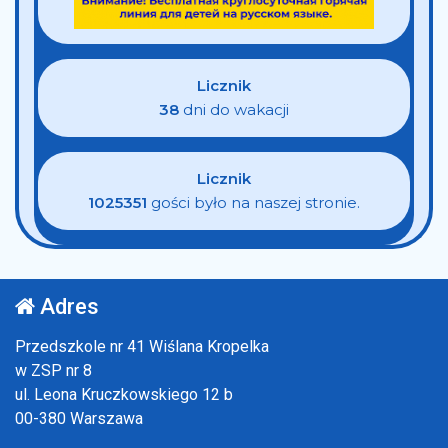
Licznik
38
dni do wakacji
Licznik
1025351
gości było na naszej stronie.
Adres
Przedszkole nr 41 Wiślana Kropelka
w ZSP nr 8
ul. Leona Kruczkowskiego 12 b
00-380 Warszawa