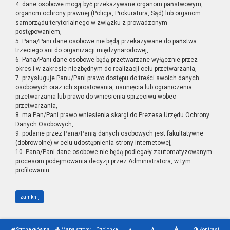
4. dane osobowe mogą być przekazywane organom państwowym,
organom ochrony prawnej (Policja, Prokuratura, Sąd) lub organom
samorządu terytorialnego w związku z prowadzonym
postępowaniem,
5. Pana/Pani dane osobowe nie będą przekazywane do państwa
trzeciego ani do organizacji międzynarodowej,
6. Pana/Pani dane osobowe będą przetwarzane wyłącznie przez
okres i w zakresie niezbędnym do realizacji celu przetwarzania,
7. przysługuje Panu/Pani prawo dostępu do treści swoich danych
osobowych oraz ich sprostowania, usunięcia lub ograniczenia
przetwarzania lub prawo do wniesienia sprzeciwu wobec
przetwarzania,
8. ma Pan/Pani prawo wniesienia skargi do Prezesa Urzędu Ochrony
Danych Osobowych,
9. podanie przez Pana/Panią danych osobowych jest fakultatywne
(dobrowolne) w celu udostępnienia strony internetowej,
10. Pana/Pani dane osobowe nie będą podlegały zautomatyzowanym
procesom podejmowania decyzji przez Administratora, w tym
profilowaniu.
zamknij
Strona główna
Mapa strony
Czcionka
Kontrast