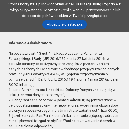
Strona korzysta z plików cookies w celu realizacji usług i zgodnie z
Polityką Prywatności
. Możesz określić warunki przechowywania lub
dostępu do plików cookies w Twojej przeglądarce.
Akceptuję ciasteczka
Informacja Administratora
Na podstawie art. 13 ust. 1 i 2 Rozporządzenia Parlamentu
Europejskiego i Rady (UE) 2016/679 z dnia 27 kwietnia 2016r. w
sprawie ochrony osób fizycznych w związku z przetwarzaniem
danych osobowych i w sprawie swobodnego przepływu takich danych
oraz uchylenia dyrektywy 95/46/WE (ogólne rozporządzenie o
ochronie danych), Dz. U. UE. L. 2016.119.1 z dnia 4 maja 2016r., dalej
RODO informuję:
1. dane Administratora i Inspektora Ochrony Danych znajdują się w
linku „Ochrona danych osobowych”,
2. Pana/Pani dane osobowe w postaci adresu IP, są przetwarzane w
celu udostępniania strony internetowej oraz wypełnienia obowiązków
prawnych spoczywających na administratorze(art.6 ust.1 lit.c RODO),
3. jeżeli korzysta Pan/Pani z odnośnika na stronie będącego adresem
e-mail placówki to zgadza się Pan/Pani na przetwarzanie danych w
celu udzielenia odpowiedzi,