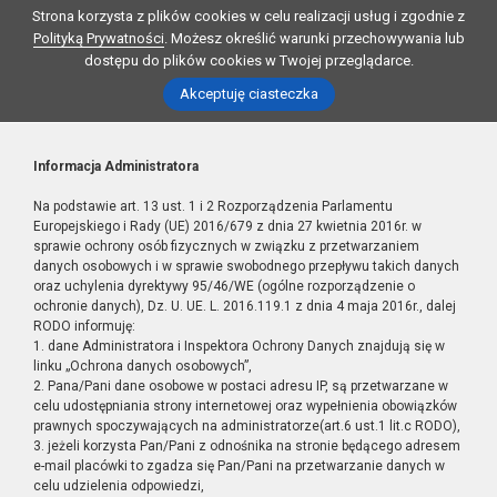
Strona korzysta z plików cookies w celu realizacji usług i zgodnie z
Polityką Prywatności
. Możesz określić warunki przechowywania lub
dostępu do plików cookies w Twojej przeglądarce.
Akceptuję ciasteczka
Informacja Administratora
Na podstawie art. 13 ust. 1 i 2 Rozporządzenia Parlamentu
Europejskiego i Rady (UE) 2016/679 z dnia 27 kwietnia 2016r. w
sprawie ochrony osób fizycznych w związku z przetwarzaniem
danych osobowych i w sprawie swobodnego przepływu takich danych
oraz uchylenia dyrektywy 95/46/WE (ogólne rozporządzenie o
ochronie danych), Dz. U. UE. L. 2016.119.1 z dnia 4 maja 2016r., dalej
RODO informuję:
1. dane Administratora i Inspektora Ochrony Danych znajdują się w
linku „Ochrona danych osobowych”,
2. Pana/Pani dane osobowe w postaci adresu IP, są przetwarzane w
celu udostępniania strony internetowej oraz wypełnienia obowiązków
prawnych spoczywających na administratorze(art.6 ust.1 lit.c RODO),
3. jeżeli korzysta Pan/Pani z odnośnika na stronie będącego adresem
e-mail placówki to zgadza się Pan/Pani na przetwarzanie danych w
celu udzielenia odpowiedzi,