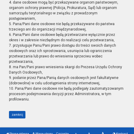
4. dane osobowe mogą być przekazywane organom państwowym,
organom ochrony prawnej (Policja, Prokuratura, Sąd) lub organom
samorządu terytorialnego w związku z prowadzonym
postępowaniem,
5. Pana/Pani dane osobowe nie będą przekazywane do państwa
trzeciego ani do organizacji międzynarodowej,
6. Pana/Pani dane osobowe będą przetwarzane wyłącznie przez
okres i w zakresie niezbędnym do realizacji celu przetwarzania,
7. przysługuje Panu/Pani prawo dostępu do treści swoich danych
osobowych oraz ich sprostowania, usunięcia lub ograniczenia
przetwarzania lub prawo do wniesienia sprzeciwu wobec
przetwarzania,
8. ma Pan/Pani prawo wniesienia skargi do Prezesa Urzędu Ochrony
Danych Osobowych,
9. podanie przez Pana/Panią danych osobowych jest fakultatywne
(dobrowolne) w celu udostępnienia strony internetowej,
10. Pana/Pani dane osobowe nie będą podlegały zautomatyzowanym
procesom podejmowania decyzji przez Administratora, w tym
profilowaniu.
zamknij
Strona główna
Mapa strony
Czcionka
Kontrast